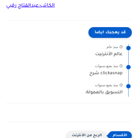
الكاتب:عبدالفتاح رقبي
قد يعجبك ايضا
منذ عام
عالم الأنترنيت
منذ بضع سنوات
clickasnap شرح
منذ بضع سنوات
التسويق بالعمولة:
الربح من الأنترنت