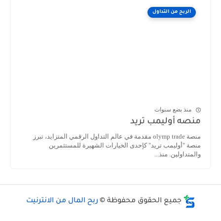
الربح من التداول
منذ بضع سنوات
منصه أوليمب تريد
منصة olymp trade مقدمة في عالم التداول الرقمي المتزايد، تبرز
منصة "أوليمب تريد" كإحدى الخيارات الشهيرة للمستثمرين
والمتداولين. منذ...
جميع الحقوق محفوظة ©
ربح المال من الانترنيت