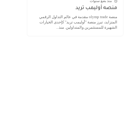
منذ بضع سنوات
منصه أوليمب تريد
منصة olymp trade مقدمة في عالم التداول الرقمي
المتزايد، تبرز منصة "أوليمب تريد" كإحدى الخيارات
الشهيرة للمستثمرين والمتداولين. منذ...